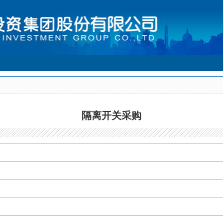
隔离开关采购