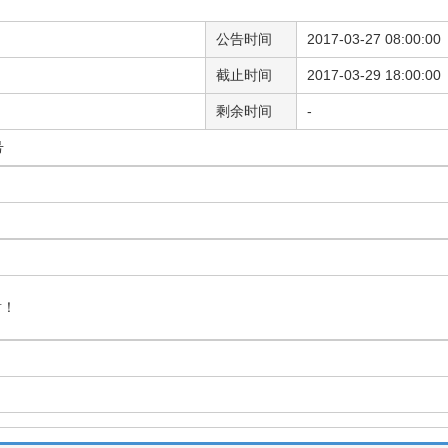
公告时间
2017-03-27 08:00:00
截止时间
2017-03-29 18:00:00
剩余时间
-
号
谢！