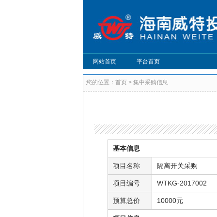
网站首页
平台首页
您的位置：
首页
>
集中采购信息
基本信息
项目名称
隔离开关采购
项目编号
WTKG-2017002
预算总价
10000元